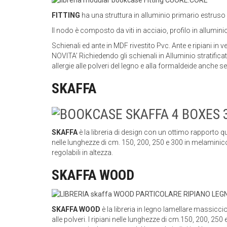
FITTING
ha una struttura in alluminio primario estruso 
Il nodo è composto da viti in acciaio, profilo in allumi
Schienali ed ante in MDF rivestito Pvc. Ante e ripiani in v
NOVITA’ Richiedendo gli schienali in Alluminio stratificat
allergie alle polveri del legno e alla formaldeide anch
SKAFFA
SKAFFA
è la libreria di design con un ottimo rapporto q
nelle lunghezze di cm. 150, 200, 250 e 300 in melaminic
regolabili in altezza.
SKAFFA WOOD
SKAFFA WOOD
è la libreria in legno lamellare massicc
alle polveri. I ripiani nelle lunghezze di cm.150, 200, 