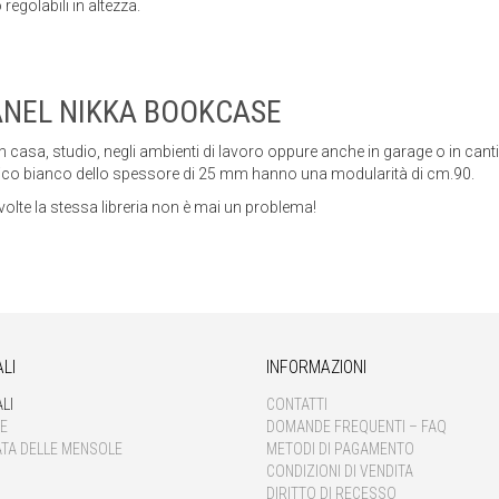
regolabili in altezza.
 in casa, studio, negli ambienti di lavoro oppure anche in garage o in canti
ico bianco dello spessore di 25 mm hanno una modularità di cm.90.
volte la stessa libreria non è mai un problema!
LI
INFORMAZIONI
LI
CONTATTI
E
DOMANDE FREQUENTI – FAQ
ATA DELLE MENSOLE
METODI DI PAGAMENTO
CONDIZIONI DI VENDITA
DIRITTO DI RECESSO