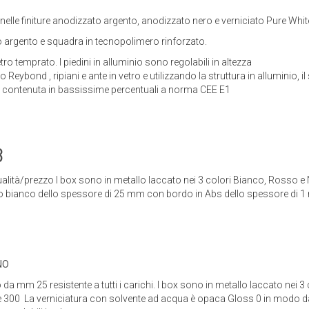
nelle finiture anodizzato argento, anodizzato nero e verniciato Pure White
nio argento e squadra in tecnopolimero rinforzato.
etro temprato. I piedini in alluminio sono regolabili in altezza
o Reybond , ripiani e ante in vetro e utilizzando la struttura in alluminio, 
e se contenuta in bassissime percentuali a norma CEE E1
ualità/prezzo I box sono in metallo laccato nei 3 colori Bianco, Rosso e Ne
o bianco dello spessore di 25 mm con bordo in Abs dello spessore di 1 mm
io da mm 25 resistente a tutti i carichi. I box sono in metallo laccato ne
250 e 300 La verniciatura con solvente ad acqua è opaca Gloss 0 in modo 