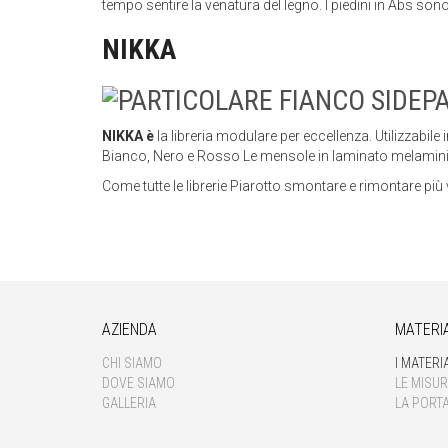
tempo sentire la venatura del legno. I piedini in Abs sono 
NIKKA
NIKKA è
la libreria modulare per eccellenza. Utilizzabile
Bianco, Nero e Rosso Le mensole in laminato melamin
Come tutte le librerie Piarotto smontare e rimontare più 
AZIENDA
MATERIA
CHI SIAMO
I MATERIA
DOVE SIAMO
LE MISUR
GALLERIA
LA PORT